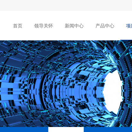
首页
领导关怀
新闻中心
产品中心
项