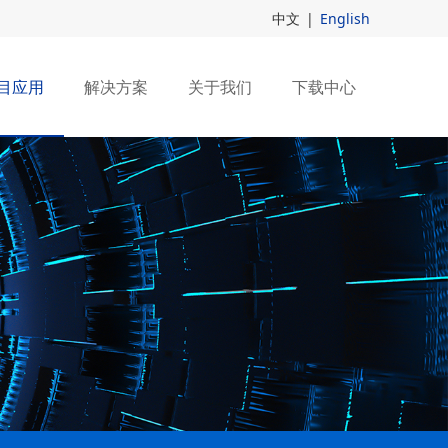
中文
|
English
目应用
解决方案
关于我们
下载中心