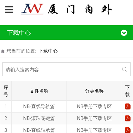
下载中心
您当前的位置:
下载中心
序
下
文件名称
分类名称
号
载
1
NB-直线导轨篇
NB手册下载专区
2
NB-滚珠花键篇
NB手册下载专区
3
NB-直线轴承篇
NB手册下载专区